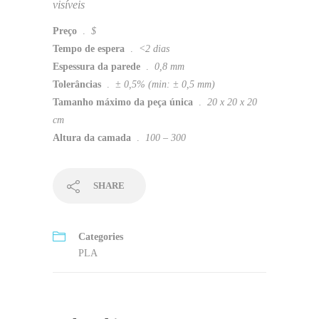
visíveis
Preço
.
$
Tempo de espera
.
<2 dias
Espessura da parede
.
0,8 mm
Tolerâncias
.
± 0,5% (min: ± 0,5 mm)
Tamanho máximo da peça única
.
20 x 20 x 20
cm
Altura da camada
.
100 – 300
SHARE
Categories
PLA